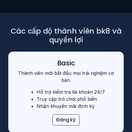
Các cấp độ thành viên bk8 và
quyền lợi
Basic
Thành viên mới bắt đầu mọi trải nghiệm cơ
bản.
Hỗ trợ kiểm tra tài khoản 24/7
Truy cập trò chơi phổ biến
Nhận khuyến mãi định kỳ
Đăng ký