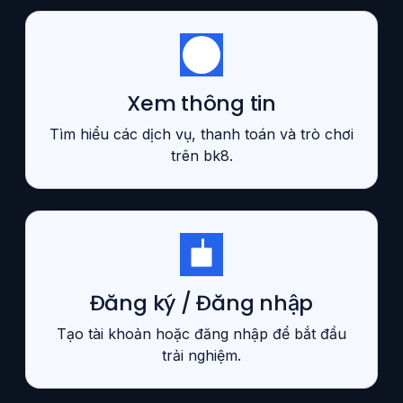
Xem thông tin
Tìm hiểu các dịch vụ, thanh toán và trò chơi
trên bk8.
Đăng ký / Đăng nhập
Tạo tài khoản hoặc đăng nhập để bắt đầu
trải nghiệm.