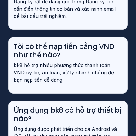
Đăng ký rất dễ dàng qua trang Đăng ký, chỉ
cần điền thông tin cơ bản và xác minh email
để bắt đầu trải nghiệm.
Tôi có thể nạp tiền bằng VND
như thế nào?
bk8 hỗ trợ nhiều phương thức thanh toán
VND uy tín, an toàn, xử lý nhanh chóng để
bạn nạp tiền dễ dàng.
Ứng dụng bk8 có hỗ trợ thiết bị
nào?
Ứng dụng được phát triển cho cả Android và