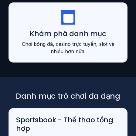
Khám phá danh mục
Chơi bóng đá, casino trực tuyến, slot và
nhiều hơn nữa.
Danh mục trò chơi đa dạng
Sportsbook - Thể thao tổng
hợp