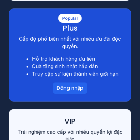
Popular
Plus
Cấp độ phổ biến nhất với nhiều ưu đãi độc
quyền.
Hỗ trợ khách hàng ưu tiên
Quà tặng sinh nhật hấp dẫn
Truy cập sự kiện thành viên giới hạn
Đăng nhập
VIP
Trải nghiệm cao cấp với nhiều quyền lợi đặc
biệt.