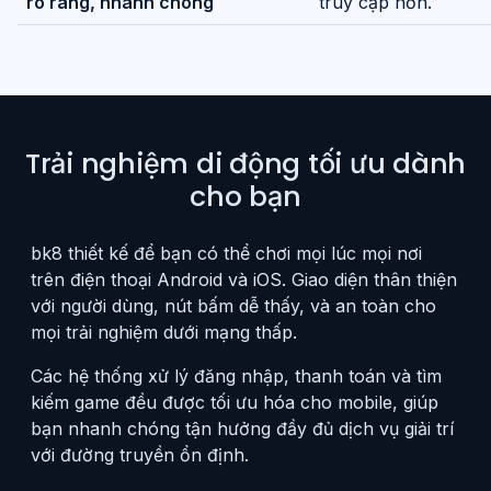
rõ ràng, nhanh chóng
truy cập hơn.
Trải nghiệm di động tối ưu dành
cho bạn
bk8 thiết kế để bạn có thể chơi mọi lúc mọi nơi
trên điện thoại Android và iOS. Giao diện thân thiện
với người dùng, nút bấm dễ thấy, và an toàn cho
mọi trải nghiệm dưới mạng thấp.
Các hệ thống xử lý đăng nhập, thanh toán và tìm
kiếm game đều được tối ưu hóa cho mobile, giúp
bạn nhanh chóng tận hưởng đầy đủ dịch vụ giải trí
với đường truyền ổn định.