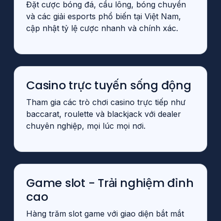
Đặt cược bóng đá, cầu lông, bóng chuyền
và các giải esports phổ biến tại Việt Nam,
cập nhật tỷ lệ cược nhanh và chính xác.
Casino trực tuyến sống động
Tham gia các trò chơi casino trực tiếp như
baccarat, roulette và blackjack với dealer
chuyên nghiệp, mọi lúc mọi nơi.
Game slot - Trải nghiệm đỉnh
cao
Hàng trăm slot game với giao diện bắt mắt