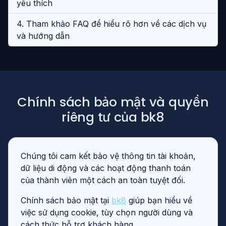
yêu thích
Tham khảo FAQ để hiểu rõ hơn về các dịch vụ
và hướng dẫn
Chính sách bảo mật và quyền
riêng tư của bk8
Chúng tôi cam kết bảo vệ thông tin tài khoản,
dữ liệu di động và các hoạt động thanh toán
của thành viên một cách an toàn tuyệt đối.
Chính sách bảo mật tại
bk8
giúp bạn hiểu về
việc sử dụng cookie, tùy chọn người dùng và
cách thức hỗ trợ khách hàng.